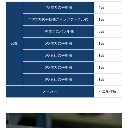
4型重力式手動機
4台
4型重力式手動機スイングテーブル式
1台
4型重力式バレル機
8台
台数
5型重力式手動機
1台
5型直圧式手動機
1台
6型重力式手動機
1台
6型直圧式手動機
1台
メーカー
不二制作所