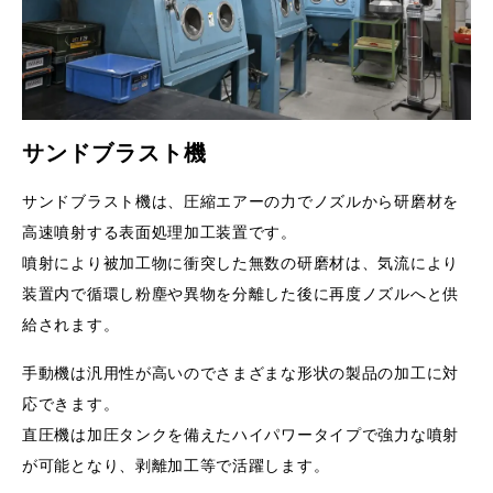
サンドブラスト機
サンドブラスト機は、圧縮エアーの力でノズルから研磨材を
高速噴射する表面処理加工装置です。
噴射により被加工物に衝突した無数の研磨材は、気流により
装置内で循環し粉塵や異物を分離した後に再度ノズルへと供
給されます。
手動機は汎用性が高いのでさまざまな形状の製品の加工に対
応できます。
直圧機は加圧タンクを備えたハイパワータイプで強力な噴射
が可能となり、剥離加工等で活躍します。